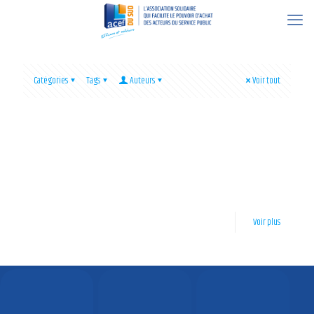
Catégories
Tags
Auteurs
Voir tout
10 octobre 2022
BPS et ACEF à la Mairie du Boulou
Ce 30 Septembre, la BPS et l’ACEF se sont rendu à la mairie du
[…]
Voir plus