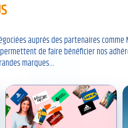
US
négociées auprés des partenaires comme 
ermettent de faire bénéficier nos adhére
 grandes marques…