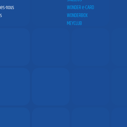
es-nous
WONDER e-CARD
es
WONDERBOX
MEYCLUB