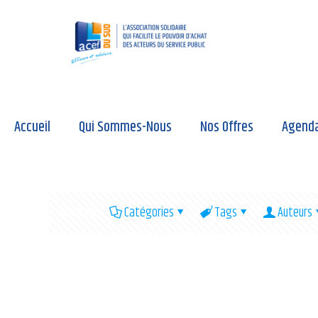
Accueil
Qui Sommes-Nous
Nos Offres
Agend
Filtré par
Catégories
Tags
Auteurs
6 octobre 2022
EHPAD Baptiste Pams – Arles