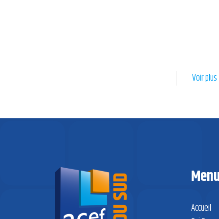
sur Tech
Le 28 Septembre, l’ACEF s’est rendu à l’EHPAD Baptiste
Pams à Arles-sur-Tech dans la
[…]
Voir plus
Men
Accueil