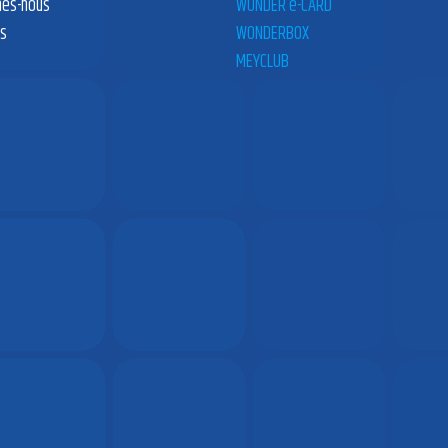
es-nous
WONDER e-CARD
es
WONDERBOX
MEYCLUB