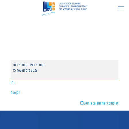
4 février 2024
Permanence
18 h 57 min
–
19 h 57 min
Ecole
15 novembre 2023
Nationale
de
iCal
Police
Nîmes
Google
ACEF
du
Voir le calendrier complet
MIDI/
Fonction
Publique
10h30/14h00