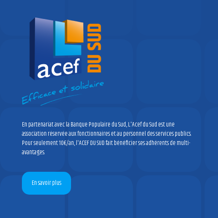
communautés
ville
d'ALES
et
CCAS
D'ALES
ACEF
du
MIDI
8h00/17h00
En partenariat avec la Banque Populaire du Sud, L'Acef du Sud est une
association réservée aux fonctionnaires et au personnel des services publics.
Pour seulement 10€/an, l'ACEF DU SUD fait bénéficier ses adhérents de multi-
avantages.
En savoir plus