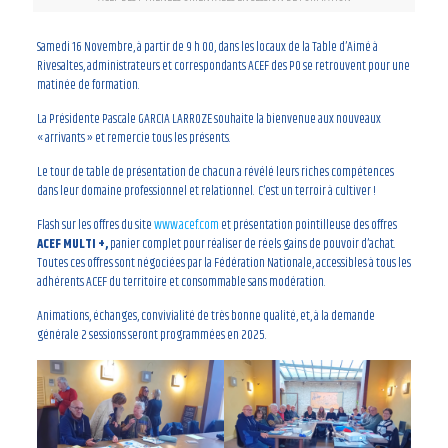
Samedi 16 Novembre, à partir de 9 h 00, dans les locaux de la Table d’Aimé à
Rivesaltes, administrateurs et correspondants ACEF des PO se retrouvent pour une
matinée de formation.
La Présidente Pascale GARCIA LARROZE souhaite la bienvenue aux nouveaux
« arrivants » et remercie tous les présents.
Le tour de table de présentation de chacun a révélé leurs riches compétences
dans leur domaine professionnel et relationnel. C’est un terroir à cultiver !
Flash sur les offres du site
www.acef.com
et présentation pointilleuse des offres
ACEF MULTI +,
panier complet pour réaliser de réels gains de pouvoir d’achat.
Toutes ces offres sont négociées par la Fédération Nationale, accessibles à tous les
adhérents ACEF du territoire et consommable sans modération.
Animations, échanges, convivialité de très bonne qualité, et, à la demande
générale 2 sessions seront programmées en 2025.