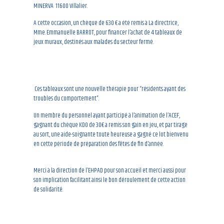
MINERVA 11600 Villalier.
A cette occasion, un chèque de 630 € a été remis à La directrice,
Mme. Emmanuelle BARROT, pour financer l’achat de 4 tableaux de
jeux muraux, destinés aux malades du secteur fermé.
Ces tableaux sont une nouvelle thérapie pour “résidents ayant des
troubles du comportement”.
Un membre du personnel ayant participé à l’animation de l’ACEF,
gagnant du chèque KDO de 30€ a remis son gain en jeu, et par tirage
au sort, une aide-soignante toute heureuse a gagné ce lot bienvenu
en cette période de préparation des fêtes de fin d’année.
Merci à la direction de l’EHPAD pour son accueil et merci aussi pour
son implication facilitant ainsi le bon déroulement de cette action
de solidarité.