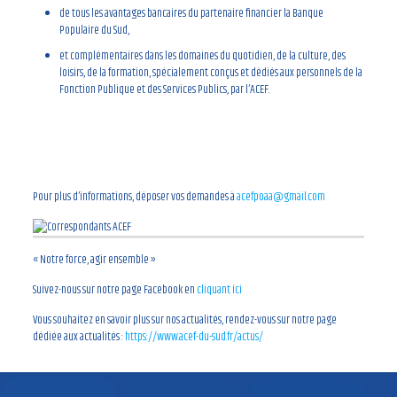
de tous les avantages bancaires du partenaire financier la Banque
Populaire du Sud,
et complémentaires dans les domaines du quotidien, de la culture, des
loisirs, de la formation, spécialement conçus et dédiés aux personnels de la
Fonction Publique et des Services Publics, par l’ACEF.
N’hésitez pas à venir nous
rejoindre :
Pour plus d’informations, déposer vos demandes à
acefpoaa@gmail.com
« Notre force, agir ensemble »
Suivez-nous sur notre page Facebook en
cliquant ici
Vous souhaitez en savoir plus sur nos actualités, rendez-vous sur notre page
dédiée aux actualités :
https://www.acef-du-sud.fr/actus/