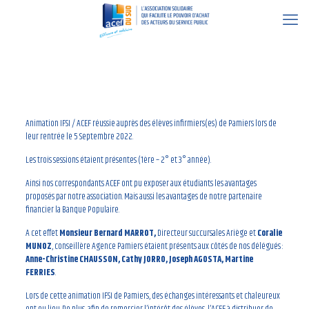
21 septembre 2022
Animation IFSI / ACEF réussie auprès des élèves infirmiers(es) de Pamiers lors de
leur rentrée le 5 Septembre 2022.
Les trois sessions étaient présentes (1ère – 2° et 3° année).
Ainsi nos correspondants ACEF ont pu exposer aux étudiants les avantages
proposés par notre association. Mais aussi les avantages de notre partenaire
financier la Banque Populaire.
A cet effet
Monsieur Bernard MARROT,
Directeur succursales Ariège et
Coralie
MUNOZ
, conseillère Agence Pamiers étaient présents aux côtés de nos délégués :
Anne-Christine CHAUSSON, Cathy JORRO, Joseph AGOSTA, Martine
FERRIES
.
Lors de cette animation IFSI de Pamiers, des échanges intéressants et chaleureux