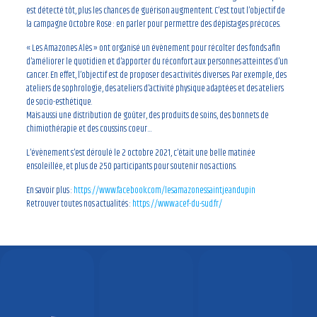
est détecté tôt, plus les chances de guérison augmentent. C’est tout l’objectif de
la campagne Octobre Rose : en parler pour permettre des dépistages précoces.
« Les Amazones Alès » ont organisé un évènement pour récolter des fonds afin
d’améliorer le quotidien et d’apporter du réconfort aux personnes atteintes d’un
cancer. En effet, l’objectif est de proposer des activités diverses. Par exemple, des
ateliers de sophrologie, des ateliers d’activité physique adaptées et des ateliers
de socio-esthétique.
Mais aussi une distribution de goûter, des produits de soins, des bonnets de
chimiothérapie et des coussins coeur…
L’évènement s’est déroulé le 2 octobre 2021, c’était une belle matinée
ensoleillée, et plus de 250 participants pour soutenir nos actions.
En savoir plus :
https://www.facebook.com/lesamazonessaintjeandupin
Retrouver toutes nos actualités :
https://www.acef-du-sud.fr/