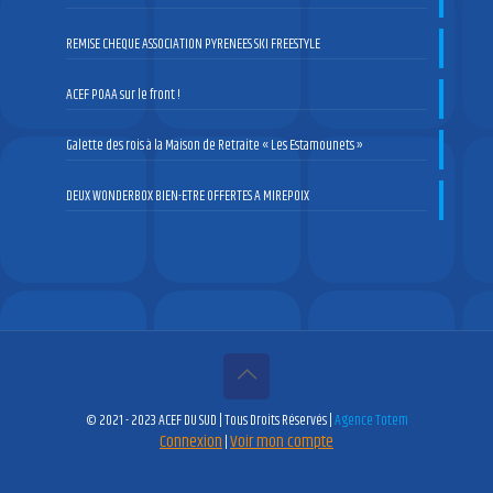
REMISE CHEQUE ASSOCIATION PYRENEES SKI FREESTYLE
ACEF POAA sur le front !
Galette des rois à la Maison de Retraite « Les Estamounets »
DEUX WONDERBOX BIEN-ETRE OFFERTES A MIREPOIX
© 2021 - 2023 ACEF DU SUD | Tous Droits Réservés |
Agence Totem
Connexion
Voir mon compte
|