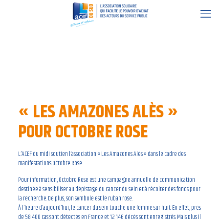
27 octobre 2021
« LES AMAZONES ALÈS »
POUR OCTOBRE ROSE
L’ACEF du midi soutien l’association « Les Amazones Alès » dans le cadre des
manifestations Octobre Rose.
Pour information, Octobre Rose est une campagne annuelle de communication
destinée à sensibiliser au dépistage du cancer du sein et à récolter des fonds pour
la recherche. De plus, son symbole est le ruban rose.
À l’heure d’aujourd’hui, le cancer du sein touche une femme sur huit. En effet, près
de 58 400 cas sont détectés en France et 12 146 décès sont enregistrés. Mais plus il