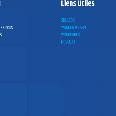
u
Liens Utiles
SKILLEOS
es-nous
WONDER e-CARD
es
WONDERBOX
MEYCLUB