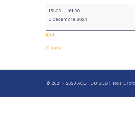
SIGNATURE
15h00
–
16h00
CONVENTION
5 décembre 2024
BPS
&
iCal
ACEF
Google
© 2021 - 2023 ACEF DU SUD | Tous Droit