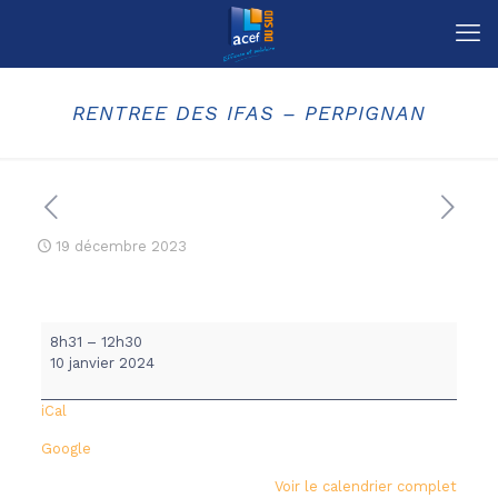
RENTREE DES IFAS – PERPIGNAN
19 décembre 2023
RENTREE
8h31
–
12h30
DES
10 janvier 2024
IFAS
-
iCal
PERPIGNAN
Google
Voir le calendrier complet