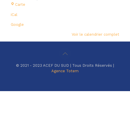
SALLE
Carte
POLYVALENTE
iCal
JORDI
BARRE
Google
-
66450
Voir le calendrier complet
POLLESTRES
© 2021 - 2023 ACEF DU SUD | Tous Droits Réservés |
Agence Totem