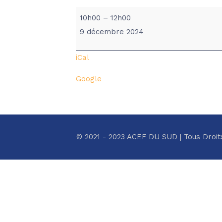
BPS/ACEF
10h00
–
12h00
-
9 décembre 2024
MAIRIE
DE
iCal
PRADES
Google
© 2021 - 2023 ACEF DU SUD | Tous Droit