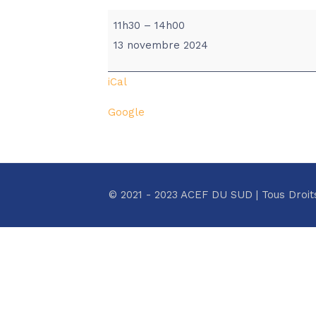
BPS/ACEF
11h30
–
14h00
-
13 novembre 2024
GENDARMERIE
DE
iCal
PERPIGNAN
Google
© 2021 - 2023 ACEF DU SUD | Tous Droit