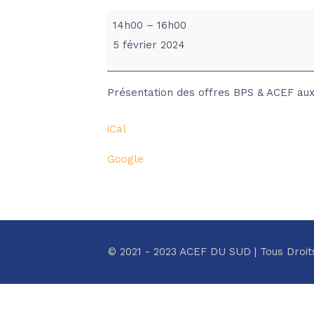
ACEF/BPS
14h00
–
16h00
-
5 février 2024
CC
ASPRES
Présentation des offres BPS & ACEF a
iCal
Google
© 2021 - 2023 ACEF DU SUD | Tous Droit