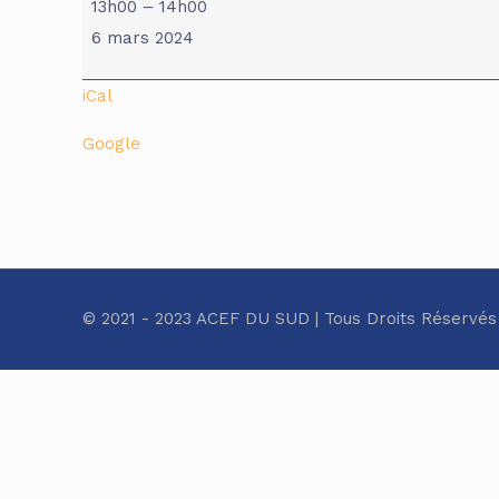
13h00
–
14h00
Sans
6 mars 2024
Titre
iCal
Google
© 2021 - 2023 ACEF DU SUD | Tous Droits Réservés